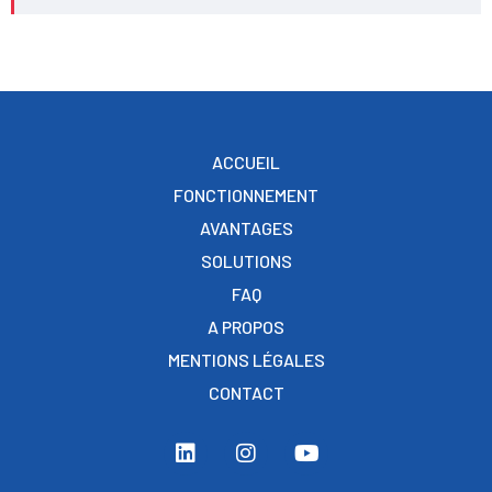
ACCUEIL
FONCTIONNEMENT
AVANTAGES
SOLUTIONS
FAQ
A PROPOS
MENTIONS LÉGALES
CONTACT
L
I
Y
i
n
o
n
s
u