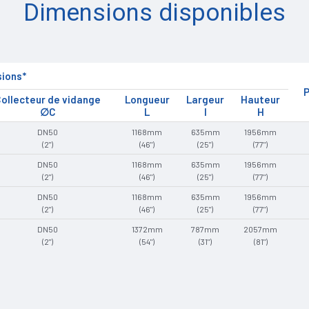
Dimensions disponibles
ions*
P
ollecteur de vidange
Longueur
Largeur
Hauteur
∅C
L
l
H
DN50
1168mm
635mm
1956mm
(2")
(46")
(25")
(77")
DN50
1168mm
635mm
1956mm
(2")
(46")
(25")
(77")
DN50
1168mm
635mm
1956mm
(2")
(46")
(25")
(77")
DN50
1372mm
787mm
2057mm
(2")
(54")
(31")
(81")