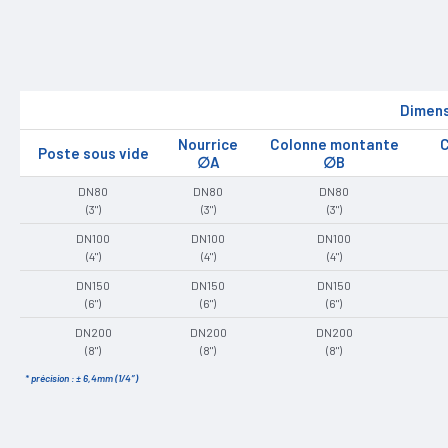
Dimens
Nourrice
Colonne montante
C
Poste sous vide
∅A
∅B
DN80
DN80
DN80
(3")
(3")
(3")
DN100
DN100
DN100
(4")
(4")
(4")
DN150
DN150
DN150
(6")
(6")
(6")
DN200
DN200
DN200
(8")
(8")
(8")
* précision : ± 6,4mm (1/4″)