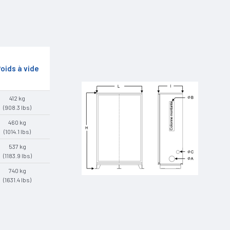
oids à vide
412 kg
(908.3 lbs)
460 kg
(1014.1 lbs)
537 kg
(1183.9 lbs)
740 kg
(1631.4 lbs)