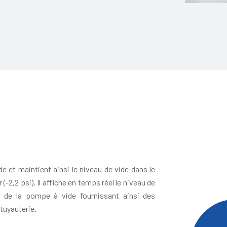
e
n
t
e et maintient ainsi le niveau de vide dans le
(-2,2 psi). Il affiche en temps réel le niveau de
t de la pompe à vide fournissant ainsi des
tuyauterie.