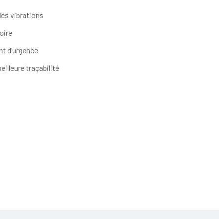
les vibrations
oire
nt d’urgence
illeure traçabilité