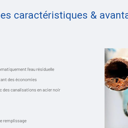
res caractéristiques & avant
omatiquement l’eau résiduelle
ttant des économies
P
ec des canalisations en acier noir
r
é
c
é
 de remplissage
d