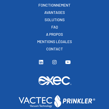
FONCTIONNEMENT
AVANTAGES
SOLUTIONS
FAQ
A PROPOS
MENTIONS LÉGALES
CONTACT
L
I
Y
i
n
o
n
s
u
k
t
t
e
a
u
d
g
b
i
r
e
n
a
m